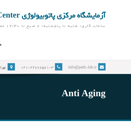
Ski
t
آزمایشگاه مرکزی پاتوبیولوژی Pathobiology Laboratory Center
conten
ساعات کاری: شنبه تا پنجشنبه: 6 صبح تا 17:30 عصر ( آزمایشگاه در ایام نوروز، به جز تعطیلات رسمی، باز می باشد)
ص
info@path-lab.ir
021-22666561-3
تهران
Anti Aging