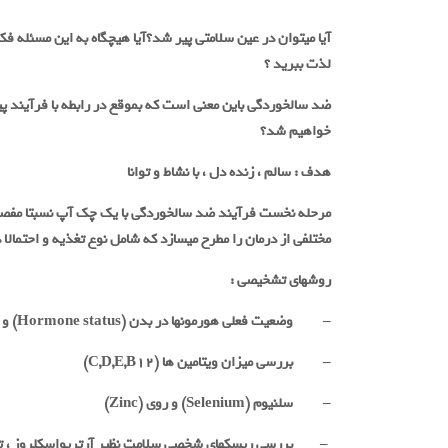
لذت ببرید ؟
ضد سالخوردگی باین معنی است که بموقع در رابطه با فرآیند پیر
خواهیم شد؟
هدف : سالم ، زنده دل ، با نشاط و توانا
مرحله نخست فرآیند ضد سالخوردگی با یک چک آپ نسبتا مفصل 
مختلفی از درمان را مطرح میسازد که شامل نوع تغذیه و احتمالا
روشهای تشخیصی
:
–
وضعیت فعلی هورمونها در بدن
(Hormone status)
و 
–
بررسی میزان ویتامین ها
(C,D,E,B12)
–
سلنیوم
(Selenium)
و روی
(Zinc)
–
بررسی ریسکهای شخصی سلامت نظیر آرتریواسکلروز ، ترو