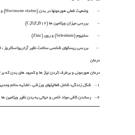
–
وضعیت فعلی هورمونها در بدن
(Hormone status)
و 
–
بررسی میزان ویتامین ها
(C,D,E,B12)
–
سلنیوم
(Selenium)
و روی
(Zinc)
–
بررسی ریسکهای شخصی سلامت نظیر آرتریواسکلروز ، ترو
درمان
درمان هورمونی و برطرف کردن نیاز ها و کمبود های بدن که بر۲ پایه استوار است
۱
–
شکل زندگی: شامل فعالیتهای ورزشی ، تغذیه سالم ومد
۲
–
رساندن کافی مواد خاص و حیاتی به بدن نظیر ویتامین ها ،