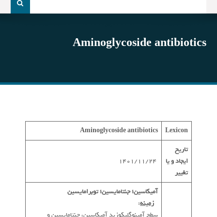
و
جو
برای:
Aminoglycoside antibiotics
Aminoglycoside antibiotics
Lexicon
تاریخ
ایجاد و یا
1401/11/24
تغییر
آمیکاسین؛ جنتامایسین؛ توبرامایسین
*
زمینه
:
سطح آمینوگلیکوزید آمیکاسین، جنتامایسین و