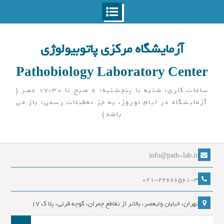
Ski
t
آزمایشگاه مرکزی پاتوبیولوژی
conten
Pathobiology Laboratory Center
ساعات کاری: شنبه تا پنجشنبه: 6 صبح تا 17:30 عصر (
آزمایشگاه در ایام نوروز، به جز تعطیلات رسمی، باز می
باشد)
info@path-lab.ir
021-22666561-3
تهران، خیابان ولیعصر، بالاتر از تقاطع چمران، کوچه قرنی، پلا ک 17
جست