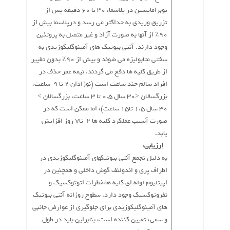
توبرامایسین در پلاسما، 30 تا 60 دقیقه پس از
تزریق وریدی به حداکثر می رسد و درپلاسما بیش از
90٪ از آنها به صورت آزاد و غیر متصل به پروتئین
وجود دارند. آنتی بیوتیک های آمینوگلیکوزیدی به
سختی متابولیزه می شوند و بیش از 90٪ بدون تغییر
از طریق کلیه ها دفع می گردند. نیمه عمر حذف در
افراد سالم چند ساعت است (نوزادان 2 تا 9 ساعت،
بزرگسالان <30 سال 0.5 تا 3 ساعت، بزرگسالان >
30 سال 1.5 تا15 ساعت)، اما ممکن است که در
صورت آسیب عملکرد کلیه ها 2 تا7 روز افزایش
یابد.
*
ارزیابی
:
به دلیل تجمع آنتی بیوتیکهای آمینوگلیکوزیدی در
اطراف پری و اندولنف گوش داخلی و همچنین در
اپیتلیوم لوله ای کلیه ها،خطرات اتوتوکسیک و
نفروتوکسیک وجود دارد. سطوح روزانه آنتی بیوتیک
های آمینوگلیکوزیدی برای جلوگیری از عوارض جانبی
و سمی، تعیین کننده است، بنابراین باید در طول