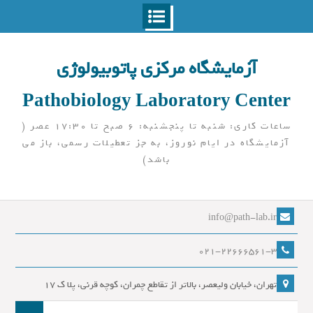
Ski
t
آزمایشگاه مرکزی پاتوبیولوژی
conten
Pathobiology Laboratory Center
ساعات کاری: شنبه تا پنجشنبه: 6 صبح تا 17:30 عصر (
آزمایشگاه در ایام نوروز، به جز تعطیلات رسمی، باز می
باشد)
info@path-lab.ir
021-22666561-3
تهران، خیابان ولیعصر، بالاتر از تقاطع چمران، کوچه قرنی، پلا ک 17
جست