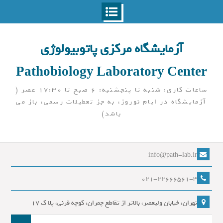
Ski
t
آزمایشگاه مرکزی پاتوبیولوژی
conten
Pathobiology Laboratory Center
ساعات کاری: شنبه تا پنجشنبه: 6 صبح تا 17:30 عصر (
آزمایشگاه در ایام نوروز، به جز تعطیلات رسمی، باز می
باشد)
info@path-lab.ir
021-22666561-3
تهران، خیابان ولیعصر، بالاتر از تقاطع چمران، کوچه قرنی، پلا ک 17
جست