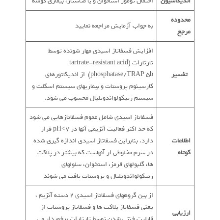
اندیکاسیون
احتمال تومور استخوان و یا متاستاز، بیماری گوشه
محدوده
به جواب آزمایش مراجعه نمایید
مرجع
افزایش فسفاتاز اسیدی مهار شونده توسط
تارتارات (tartrate-resistant acid
تفسیر
phosphatase/TRAP 5b) از اندیکاتورهای
کارسینوم پروستات و بیماریهای سیستم اسکلت و
سیستم رتیکولواندوتلیال محسوب می شود.
فسفاتاز اسیدی شامل عموم فسفاتازهایی می شود
که حد اکثر فعالیت آنزیمی آنها در pH<7 قرار
اطلاعات
دارد. بنابراین فسفاتاز اسیدی اندازه گیری شده
کوتاه
در سرم مخلوطی ار آنهاست که بیشتر در پلاکت
ها، گلبولهای قرمز، استخوان، سلولهای
رتیکولواندوتلیال و پروستات یافت می شوند
از بین گروههای فسفاتاز اسیدی 2 دسته آنزیم ،
یعنی فسفاتاز پلاکت ها و فسفاتاز پروستات از
ارزیابی
قابلیت خنثی شدن توسط تارتارات برخوردار می