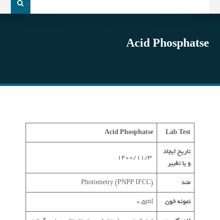
و
جو
برای:
Acid Phosphatse
Acid Phosphatse
Lab Test
تاریخ ایجاد
1400/11/3
و یا تغییر
متد
Photometry (PNPP IFCC)
نمونه خون
0.5ml