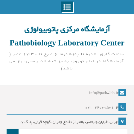
Ski
t
آزمایشگاه مرکزی پاتوبیولوژی
conten
Pathobiology Laboratory Center
ساعات کاری: شنبه تا پنجشنبه: 6 صبح تا 17:30 عصر (
آزمایشگاه در ایام نوروز، به جز تعطیلات رسمی، باز می
باشد)
info@path-lab.ir
021-22666561-3
تهران، خیابان ولیعصر، بالاتر از تقاطع چمران، کوچه قرنی، پلا ک 17
جست