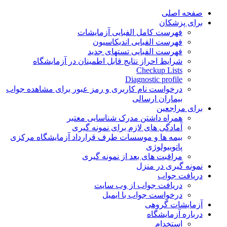
Skip
صفحه اصلی
to
برای پزشکان
content
فهرست کامل الفبایی آزمایشات
فهرست الفبایی اندیکاسیون
فهرست الفبایی تستهای جدید
شرایط احراز نتایج قابل اطمینان در آزمایشگاه
Checkup Lists
Diagnostic profile
درخواست نام کاربری و رمز عبور برای مشاهده جواب
بیماران ارسالی
برای مراجعین
همراه داشتن مدرک شناسایی معتبر
آمادگی های لازم برای نمونه گیری
بیمه ها و موسسات طرف قرارداد آزمایشگاه مرکزی
پاتوبیولوژی
مراقبت های بعد از نمونه گیری
نمونه گیری در منزل
دریافت جواب
دریافت جواب از وب سایت
درخواست جواب با ایمیل
آزمایشات گروهی
درباره آزمایشگاه
استخدام