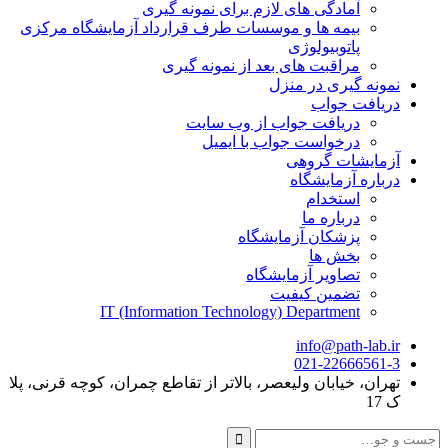
آمادگی های لازم برای نمونه گیری
بیمه ها و موسسات طرف قرارداد آزمایشگاه مرکزی
پاتوبیولوژی
مراقبت های بعد از نمونه گیری
نمونه گیری در منزل
دریافت جواب
دریافت جواب از وب سایت
درخواست جواب با ایمیل
آزمایشات گروهی
درباره آزمایشگاه
استخدام
درباره ما
پزشکان آزمایشگاه
بخش ها
تصاویر آزمایشگاه
تضمین کیفیت
IT (Information Technology) Department
info@path-lab.ir
021-22666561-3
تهران، خیابان ولیعصر، بالاتر از تقاطع چمران، کوچه قرنی، پلا
ک 17
جست