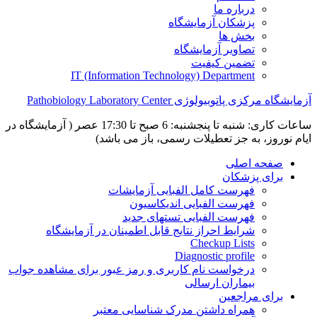
درباره ما
پزشکان آزمایشگاه
بخش ها
تصاویر آزمایشگاه
تضمین کیفیت
IT (Information Technology) Department
آزمایشگاه مرکزی پاتوبیولوژی Pathobiology Laboratory Center
ساعات کاری: شنبه تا پنجشنبه: 6 صبح تا 17:30 عصر ( آزمایشگاه در
ایام نوروز، به جز تعطیلات رسمی، باز می باشد)
صفحه اصلی
برای پزشکان
فهرست کامل الفبایی آزمایشات
فهرست الفبایی اندیکاسیون
فهرست الفبایی تستهای جدید
شرایط احراز نتایج قابل اطمینان در آزمایشگاه
Checkup Lists
Diagnostic profile
درخواست نام کاربری و رمز عبور برای مشاهده جواب
بیماران ارسالی
برای مراجعین
همراه داشتن مدرک شناسایی معتبر