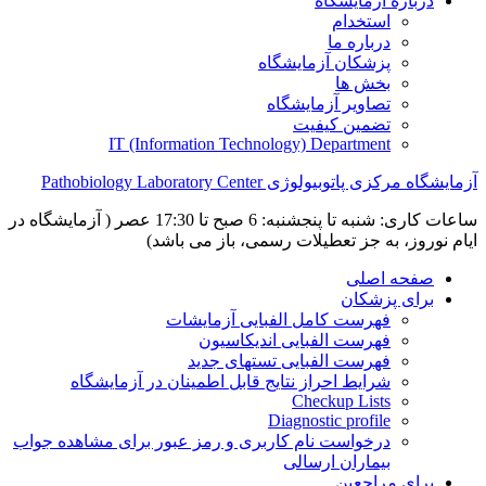
درباره آزمایشگاه
استخدام
درباره ما
پزشکان آزمایشگاه
بخش ها
تصاویر آزمایشگاه
تضمین کیفیت
IT (Information Technology) Department
آزمایشگاه مرکزی پاتوبیولوژی Pathobiology Laboratory Center
ساعات کاری: شنبه تا پنجشنبه: 6 صبح تا 17:30 عصر ( آزمایشگاه در
ایام نوروز، به جز تعطیلات رسمی، باز می باشد)
صفحه اصلی
برای پزشکان
فهرست کامل الفبایی آزمایشات
فهرست الفبایی اندیکاسیون
فهرست الفبایی تستهای جدید
شرایط احراز نتایج قابل اطمینان در آزمایشگاه
Checkup Lists
Diagnostic profile
درخواست نام کاربری و رمز عبور برای مشاهده جواب
بیماران ارسالی
برای مراجعین