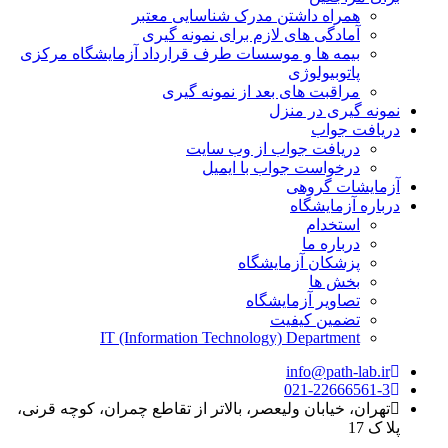
همراه داشتن مدرک شناسایی معتبر
آمادگی های لازم برای نمونه گیری
بیمه ها و موسسات طرف قرارداد آزمایشگاه مرکزی
پاتوبیولوژی
مراقبت های بعد از نمونه گیری
نمونه گیری در منزل
دریافت جواب
دریافت جواب از وب سایت
درخواست جواب با ایمیل
آزمایشات گروهی
درباره آزمایشگاه
استخدام
درباره ما
پزشکان آزمایشگاه
بخش ها
تصاویر آزمایشگاه
تضمین کیفیت
IT (Information Technology) Department
info@path-lab.ir
021-22666561-3
تهران، خیابان ولیعصر، بالاتر از تقاطع چمران، کوچه قرنی،
پلا ک 17