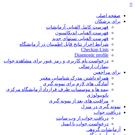
Skip
to
content
صفحه اصلی
برای پزشکان
فهرست کامل الفبایی آزمایشات
فهرست الفبایی اندیکاسیون
فهرست الفبایی تستهای جدید
شرایط احراز نتایج قابل اطمینان در آزمایشگاه
Checkup Lists
Diagnostic profile
درخواست نام کاربری و رمز عبور برای مشاهده جواب
بیماران ارسالی
برای مراجعین
همراه داشتن مدرک شناسایی معتبر
آمادگی های لازم برای نمونه گیری
بیمه ها و موسسات طرف قرارداد آزمایشگاه مرکزی
پاتوبیولوژی
مراقبت های بعد از نمونه گیری
نمونه گیری در منزل
دریافت جواب
دریافت جواب از وب سایت
درخواست جواب با ایمیل
آزمایشات گروهی