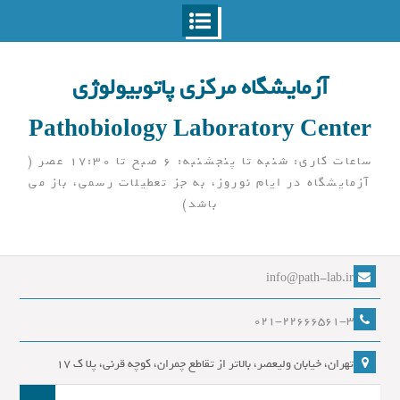
Ski
t
آزمایشگاه مرکزی پاتوبیولوژی
conten
Pathobiology Laboratory Center
ساعات کاری: شنبه تا پنجشنبه: 6 صبح تا 17:30 عصر (
آزمایشگاه در ایام نوروز، به جز تعطیلات رسمی، باز می
باشد)
info@path-lab.ir
021-22666561-3
تهران، خیابان ولیعصر، بالاتر از تقاطع چمران، کوچه قرنی، پلا ک 17
جست