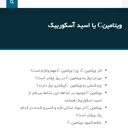
و
جو
برای:
ویتامینC یا اسید آسکوربیک
اثر ویتامین C، چرا ویتامین C مهم ولازم است؟
میزان نیاز به ویتامین C در روز چقدر است؟
چه کسانی به ویتامین Cبیشتری نیاز دارند؟
ویتامین C موجود در غذاها: این غذاها سرشار از
اسید اسکوربیک هستند
ویتامین C در مواد غذائی تازه و کنسرو شده: در کدام
یک بیشتر است؟
علائم کمبود ویتامین C