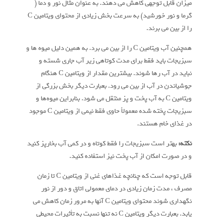
میزان قابل توجهی کاهش می دهند. به عنوان مثال نور و دما (
گرما و نور خورشید) به سرعت بخش زیادی از محتوای ویتامین C
را از بین می برند.
همچنین آب ویتامین C را از بین می برد. به همین دلیل میوه ها و
سبزیجات باید فقط برای مدت کوتاهی زیر آب جاری شسته و
نباید در آب رها شوند. بیشترین مقدار از ویتامین C هنگام
جوشیاندن در آب از بین می رود. بعبارت دیگر بخش بزرگی از
ویتامین C به آب پخت و پز منتقل می شود. بنابراین میوه‌ها و
سبزیجات پخته شده معمولاً حاوی فقط نیمی از ویتامین C موجود
در غذای خام هستند.
نکته:
بهتر است سبزیجات را فقط کوتاه و در کمی آب بخارپز کنید
و در صورت امکان از آب پخت نیز استفاده کنید.
قابل توجه است که چنانچه غذاهای غنی از ویتامین C تا زمان
مصرف ، مدت زمان زیادی در دمای معمولی اتاق و دور از نور
نگهداری شوند محتوای ویتامین C آنها به مرور زمان کاهش می
یابد. بعبارت دیگر ویتامین C نه تنها نسبت به تأثیرات محیطی