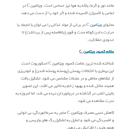
مانند نور و گرما، بلکه به هوا نیز حساس است. ویتامین C در
تماس با اکسیژن اکسیده شده و اثر خود را از دست می دهد.
محتوای
ویتامین
C در برخی از مواد غذائی را می توان با انجماد یا
حرارت دادن کوتاه مدت و قوی (بلافاصله پس از برداشت) تا
حدودی حفظ کرد.
علائم کمبود ویتامین
C
شناخته شده ترین علامت کمبود ویتامین C اسکوربوت است.
این بیماری با اختلالات پوستی (پوسته پوسته شدن) و خونریزی
از غشاهای مخاطی و در عضلات مشخص می شود. تشکیل بافت
همبند مختل شده و بهبود زخم به تاخیر می افتد. این تصویر
بالینی اغلب در گذشته در دریانوردان دیده می شد، اما امروزه به
ندرت مشاهده می شود.
کاهش نسبی مصرف ویتامین C منجر به سرماخوردگی، بی خوابی
و افسردگی می شود و تمایل به تشکیل رگ های واریسی و
هموروئید را افزایش می دهد.