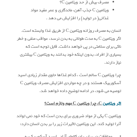
مصرف بیش از حد ویتامین C؟
ویتامین C جذب آهن، ماندگاری و عمر مفید مواد
غذائی( در تولید) را افزایش می دهد .
انسان به مصرف روزانه ویتامین C از طریق غذا وابسته است.
اگر ویتامین C به مدت طولانی به بدن نرسد، عواقب منفی و خطر
ناکی برای سلامتی در پی خواهد داشت. قابل توجه است که
بسیاری از افراد، بدون اینکه خود بدانند به ویتامین C بیشتری
نیاز دارند.
چرا ویتامین C سالم است ، کدام غذاها حاوی مقدار زیادی اسید
آسکوربیک هستند و در چه مواردی افزایش مصرف ویتامین C
توصیه می شود، در ادامه توضیح داده خواهد شد.
اثر ویتامین
C
، چرا ویتامین
C
مهم ولازم است؟
ویتامین C یکی از مواد ضروری برای بدن است که خود نمی تواند
آنرا تولید کند. این ویتامین تاثیرات زیر را بر بدن انسان دارد:
• محافظت در برابر رادیکالهای آزاد . اسید آسکوربیک به