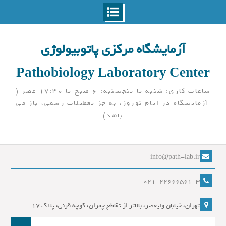
Ski
t
آزمایشگاه مرکزی پاتوبیولوژی
conten
Pathobiology Laboratory Center
ساعات کاری: شنبه تا پنجشنبه: 6 صبح تا 17:30 عصر (
آزمایشگاه در ایام نوروز، به جز تعطیلات رسمی، باز می
باشد)
info@path-lab.ir
021-22666561-3
تهران، خیابان ولیعصر، بالاتر از تقاطع چمران، کوچه قرنی، پلا ک 17
جست