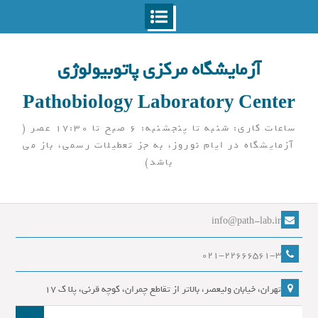
Ski
t
آزمایشگاه مرکزی پاتوبیولوژی
conten
Pathobiology Laboratory Center
ساعات کاری: شنبه تا پنجشنبه: 6 صبح تا 17:30 عصر (
آزمایشگاه در ایام نوروز، به جز تعطیلات رسمی، باز می
باشد)
info@path-lab.ir
021-22666561-3
تهران، خیابان ولیعصر، بالاتر از تقاطع چمران، کوچه قرنی، پلا ک 17
جست