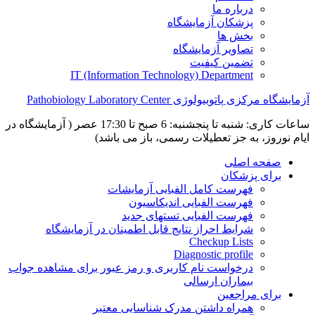
درباره ما
پزشکان آزمایشگاه
بخش ها
تصاویر آزمایشگاه
تضمین کیفیت
IT (Information Technology) Department
آزمایشگاه مرکزی پاتوبیولوژی Pathobiology Laboratory Center
ساعات کاری: شنبه تا پنجشنبه: 6 صبح تا 17:30 عصر ( آزمایشگاه در
ایام نوروز، به جز تعطیلات رسمی، باز می باشد)
صفحه اصلی
برای پزشکان
فهرست کامل الفبایی آزمایشات
فهرست الفبایی اندیکاسیون
فهرست الفبایی تستهای جدید
شرایط احراز نتایج قابل اطمینان در آزمایشگاه
Checkup Lists
Diagnostic profile
درخواست نام کاربری و رمز عبور برای مشاهده جواب
بیماران ارسالی
برای مراجعین
همراه داشتن مدرک شناسایی معتبر