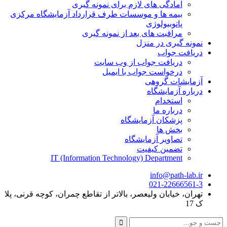
آمادگی های لازم برای نمونه گیری
بیمه ها و موسسات طرف قرارداد آزمایشگاه مرکزی
پاتوبیولوژی
مراقبت های بعد از نمونه گیری
نمونه گیری در منزل
دریافت جواب
دریافت جواب از وب سایت
درخواست جواب با ایمیل
آزمایشات گروهی
درباره آزمایشگاه
استخدام
درباره ما
پزشکان آزمایشگاه
بخش ها
تصاویر آزمایشگاه
تضمین کیفیت
IT (Information Technology) Department
info@path-lab.ir
021-22666561-3
تهران، خیابان ولیعصر، بالاتر از تقاطع چمران، کوچه قرنی، پلا
ک 17
جست