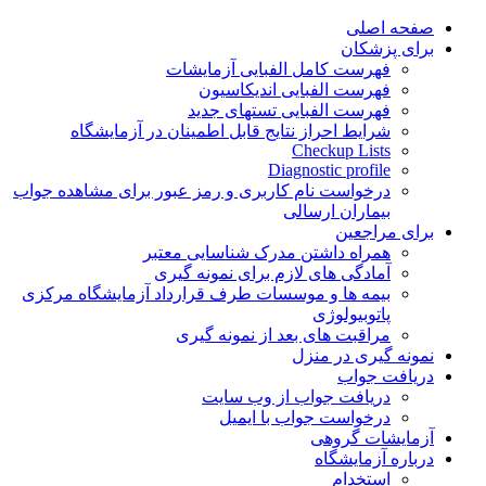
Skip
صفحه اصلی
to
برای پزشکان
content
فهرست کامل الفبایی آزمایشات
فهرست الفبایی اندیکاسیون
فهرست الفبایی تستهای جدید
شرایط احراز نتایج قابل اطمینان در آزمایشگاه
Checkup Lists
Diagnostic profile
درخواست نام کاربری و رمز عبور برای مشاهده جواب
بیماران ارسالی
برای مراجعین
همراه داشتن مدرک شناسایی معتبر
آمادگی های لازم برای نمونه گیری
بیمه ها و موسسات طرف قرارداد آزمایشگاه مرکزی
پاتوبیولوژی
مراقبت های بعد از نمونه گیری
نمونه گیری در منزل
دریافت جواب
دریافت جواب از وب سایت
درخواست جواب با ایمیل
آزمایشات گروهی
درباره آزمایشگاه
استخدام