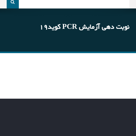
و
جو
برای:
نوبت دهی آزمایش PCR کوید19