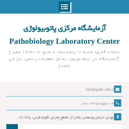
Ski
t
آزمایشگاه مرکزی پاتوبیولوژی
conten
Pathobiology Laboratory Center
ساعات کاری: شنبه تا پنجشنبه: 6 صبح تا 17:30 عصر (
آزمایشگاه در ایام نوروز، به جز تعطیلات رسمی، باز می
باشد)
info@path-lab.ir
021-22666561-3
تهران، خیابان ولیعصر، بالاتر از تقاطع چمران، کوچه قرنی، پلا ک 17
جست