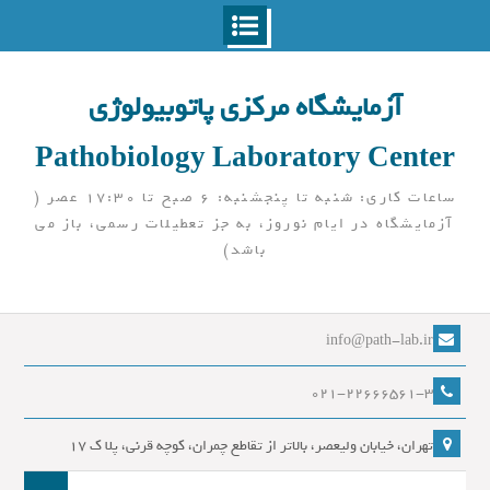
Ski
t
آزمایشگاه مرکزی پاتوبیولوژی
conten
Pathobiology Laboratory Center
ساعات کاری: شنبه تا پنجشنبه: 6 صبح تا 17:30 عصر (
آزمایشگاه در ایام نوروز، به جز تعطیلات رسمی، باز می
باشد)
info@path-lab.ir
021-22666561-3
تهران، خیابان ولیعصر، بالاتر از تقاطع چمران، کوچه قرنی، پلا ک 17
جست