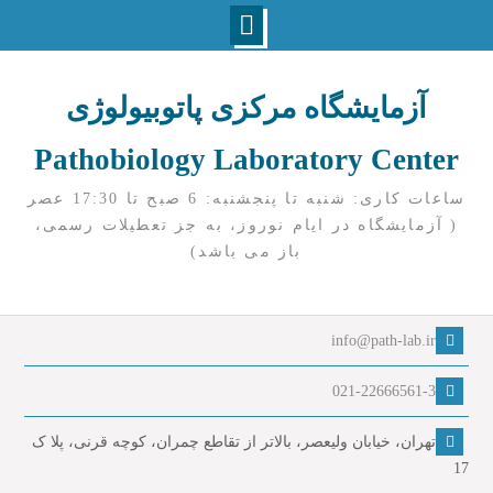
Ski
t
آزمایشگاه مرکزی پاتوبیولوژی
conten
Pathobiology Laboratory Center
ساعات کاری: شنبه تا پنجشنبه: 6 صبح تا 17:30 عصر
( آزمایشگاه در ایام نوروز، به جز تعطیلات رسمی،
باز می باشد)
info@path-lab.ir
021-22666561-3
تهران، خیابان ولیعصر، بالاتر از تقاطع چمران، کوچه قرنی، پلا ک
17