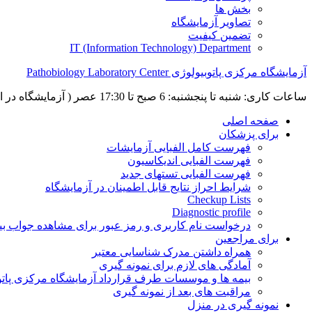
بخش ها
تصاویر آزمایشگاه
تضمین کیفیت
IT (Information Technology) Department
آزمایشگاه مرکزی پاتوبیولوژی Pathobiology Laboratory Center
ساعات کاری: شنبه تا پنجشنبه: 6 صبح تا 17:30 عصر ( آزمایشگاه در ایام نوروز، به جز تعطیلات رسمی، باز می باشد)
صفحه اصلی
برای پزشکان
فهرست کامل الفبایی آزمایشات
فهرست الفبایی اندیکاسیون
فهرست الفبایی تستهای جدید
شرایط احراز نتایج قابل اطمینان در آزمایشگاه
Checkup Lists
Diagnostic profile
درخواست نام کاربری و رمز عبور برای مشاهده جواب بی
برای مراجعین
همراه داشتن مدرک شناسایی معتبر
آمادگی های لازم برای نمونه گیری
بیمه ها و موسسات طرف قرارداد آزمایشگاه مرکزی پاتو
مراقبت های بعد از نمونه گیری
نمونه گیری در منزل