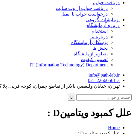
دریافت جواب
دریافت جواب از وب سایت
درخواست جواب با ایمیل
آزمایشات گروهی
درباره آزمایشگاه
استخدام
درباره ما
پزشکان آزمایشگاه
بخش ها
تصاویر آزمایشگاه
تضمین کیفیت
IT (Information Technology) Department
info@path-lab.ir
021-22666561-3
تهران، خیابان ولیعصر، بالاتر از تقاطع چمران، کوچه قرنی، پلا ک 
جست
و
جو
علل کمبود ویتامینD :
برای:
Home
علل کمبود ویتامینD :