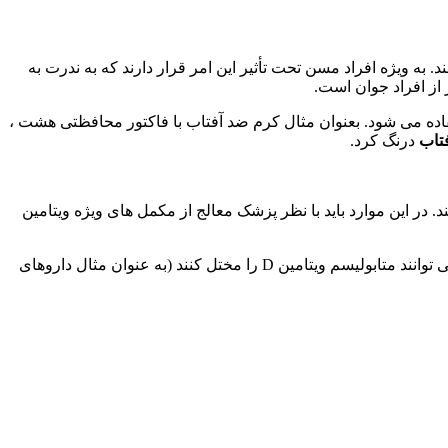
انه می گذرانند. به ویژه افراد مسن تحت تأثیر این امر قرار دارند که به ندرت به
تفاده می شود. بعنوان مثال کرم ضد آفتاب با فاکتور محافظتی هشت ،
فتاب
درنگ کرد.
، ناشی از عدم تکافوی نور خورشید را جبران نمی کند. در این موارد باید با نظر پزشک معالج از مکمل های ویژه ویتامین
سایر علل احتمالی کمبود ویتامین D بیماریهای خاصی مانند بیماریهای مزمن کلیه ، دستگاه گوارش یا کبد و همچنین برخی داروها هستند که می توانند متابولیسم ویتامین D را مختل کنند (به عنوان مثال داروهای