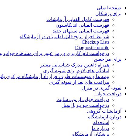
Skip
صفحه اصلی
to
برای پزشکان
content
فهرست کامل الفبایی آزمایشات
فهرست الفبایی اندیکاسیون
فهرست الفبایی تستهای جدید
شرایط احراز نتایج قابل اطمینان در آزمایشگاه
Checkup Lists
Diagnostic profile
درخواست نام کاربری و رمز عبور برای مشاهده جواب بی
برای مراجعین
همراه داشتن مدرک شناسایی معتبر
آمادگی های لازم برای نمونه گیری
بیمه ها و موسسات طرف قرارداد آزمایشگاه مرکزی پاتو
مراقبت های بعد از نمونه گیری
نمونه گیری در منزل
دریافت جواب
دریافت جواب از وب سایت
درخواست جواب با ایمیل
آزمایشات گروهی
درباره آزمایشگاه
استخدام
درباره ما
پزشکان آزمایشگاه