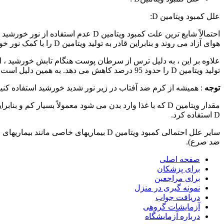
علل کمبود ویتامین D:
احتمالاً شایع ترین علت کمبود ویتام
هوای آزاد می روند و بنابراین قادر به تولید ویتامین D را با کمک نور خورشید نمی باشند. بعلاوه تشکیل ویتامین D در پوست افراد سالمند کمتر از افراد جوان است.
علاوه بر این ، به دلیل ترس از سرطان پوست هنگام تابش خورشید ، اغ
تولید ویتامین D را حدود 95 درصد کاهش می دهد. به همین دلیل است که قبل از استفاده از کرم باید
توجه
: همیشه از کرم ضد آفتاب در زیر نور شدید خورشید استفاده کنید
D استفاده کرد.
ضد صرع).
صفحه اصلی
برای پزشکان
برای مراجعین
نمونه گیری در منزل
دریافت جواب
آزمایشات گروهی
درباره آزمایشگاه