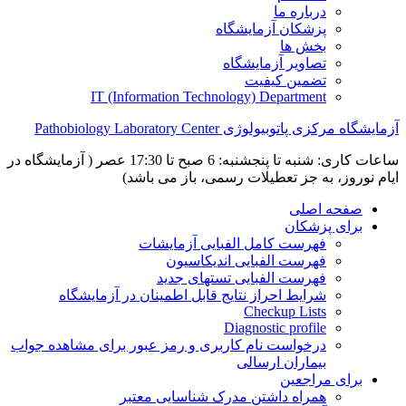
درباره ما
پزشکان آزمایشگاه
بخش ها
تصاویر آزمایشگاه
تضمین کیفیت
IT (Information Technology) Department
آزمایشگاه مرکزی پاتوبیولوژی Pathobiology Laboratory Center
ساعات کاری: شنبه تا پنجشنبه: 6 صبح تا 17:30 عصر ( آزمایشگاه در
ایام نوروز، به جز تعطیلات رسمی، باز می باشد)
صفحه اصلی
برای پزشکان
فهرست کامل الفبایی آزمایشات
فهرست الفبایی اندیکاسیون
فهرست الفبایی تستهای جدید
شرایط احراز نتایج قابل اطمینان در آزمایشگاه
Checkup Lists
Diagnostic profile
درخواست نام کاربری و رمز عبور برای مشاهده جواب
بیماران ارسالی
برای مراجعین
همراه داشتن مدرک شناسایی معتبر