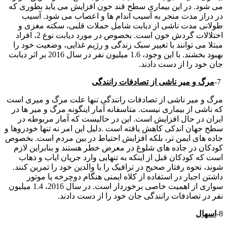
می شود. در این بیماری سطح قند خون افزایش می یابد بطوری که
در دراز مدت منجر به آسیب اندام ها و اعصاب می شود. آسیب
طولانی مدت ناشی از دیابت شامل حملات قلبی، سکته مغزی و
اختلالات گردش خون است. بخصوص در مورد دیابت نوع 2، افراد
مبتلا می توانند با تغییر سبک زندگی و رژیم غذایی، وضعیت خود را
بهبود بخشند. با این وجود، 1.6 میلیون نفر در سال 2016 بر اثر دیابت
جان خود را از دست دادند.
7-
مرگ و میر ناشی از تصادفات رانندگی
مرگ و میر ناشی از تصادفات رانندگی تنها علت مرگ و میری است
که ناشی از بیماری نیست. متاسفانه آمار اینگونه مرگ و میر ها در
ایران در حال افزایش است. این در حالیست که آمار مربوطه در
سطح جهان اندکی کاهش یافته است .دلیل این امر نه تنها خودروها و
جاده های ایمن تر، بلکه افزایش احتیاط در بین مردم است. بخصوص
کودکان در جاده های شلوغ در معرض خطر هستند و بنابراین لازم
است که کودکان قبل از اینکه به تنهایی وارد جریان ایاب و ذهاب
شوند، نحوه رفتار صحیح در ترافیک را با والدین خود را تمرین کنند.
داشتن اجبار در استفاده از کلاه ایمنی هنگام دوچرخه یا موتور
سواری از اهمیت خاصی برخوردار است. در سال 2016، 1.4 میلیون
نفر در تصادفات رانندگی جان خود را از دست دادند.
8-
اسهال