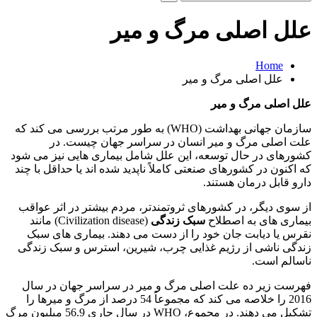
و
جو
علل اصلی مرگ و میر
برای:
Home
علل اصلی مرگ و میر
علل اصلی مرگ و میر
سازمان جهانی بهداشت (WHO) به طور مرتب بررسی می کند که
علت اصلی مرگ و میر انسان در سراسر جهان چیست. در
کشورهای در حال توسعه، این علل شامل بیماری هایی نیز می شود
که اکنون در کشورهای صنعتی کاملاً ناپدید شده اند یا حداقل با چند
دارو قابل درمان هستند.
از سوی دیگر، در کشورهای ثروتمندتر، مردم بیشتر در اثر عواقب
بیماری های به اصطلاح
سبک زندگی
(Civilization disease) مانند
نقرس یا دیابت جان خود را از دست می دهند. بیماری های سبک
زندگی ناشی از رژیم غذایی چرب، شیرین، استرس و سبک زندگی
ناسالم است.
فهرست زیر ده علت اصلی مرگ و میر در سراسر جهان در سال
2016 را خلاصه می کند که مجموعاً 54 درصد از مرگ و میرها را
تشکیل می دهند. در مجموع، WHO در سال جاری 56.9 میلیون مرگ