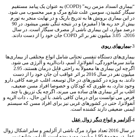
“بیماری انسداد مزمن ریه” (COPD) به عنوان یک پیامد مستقیم
سیگار کشیدن، سومین علت شایع مرگ و میر محسوب می شود.
در این بیماری برونش ها به تدریج باریک و در نهایت منجر به تورم
بیش از حد ریه ها ( آمفیزم) و در نتیجه تنگی نفس میشود. در 90
درصد موارد، این بیماری ناشی از مصرف سیگار است. در سال
2016، 3.05 میلیون نفر بر اثر COPD جان خود را از دست دادند.
3-
بیماریهای ریوی
بیماری‌های دستگاه تنفسی تحتانی شامل انواع مختلفی از بیماری‌ها
مانند سرماخوردگی، آنفولانزا، آسم، ذات‌الریه و آلرژی می شود.
اگرچه این بیماری ها معمولاً به راحتی قابل درمان هستند، 2.95
میلیون نفر در سال 2016 بر اثر عواقب آن جان خود را از دست
دادند. به ویژه در کشورهای در حال توسعه، اغلب عرضه کافی دارو
وجود ندارد، به طوری که کودکان و خصوصا افراد مسن ضعیف،
اغلب بر اثر بیماری های ساده می میرند، اگرچه یک تزریق یا چند
قرص می توانست برای درمان کافی باشد. با این حال، ، ذات الریه و
آنفولانزا، حتی در کشورهای غربی نیز برای افراد مسن که سیستم
ایمنی ضعیفی دارند کشنده است.
4-
آلزایمر و انواع دیگر زوال عقل
در سال 2016 تعداد موارد مرگ ناشی از آلزایمر و سایر اشکال زوال
عقل در مجموع 1.95 میلیون مورد بوده است. آلزایمر شایع ترین