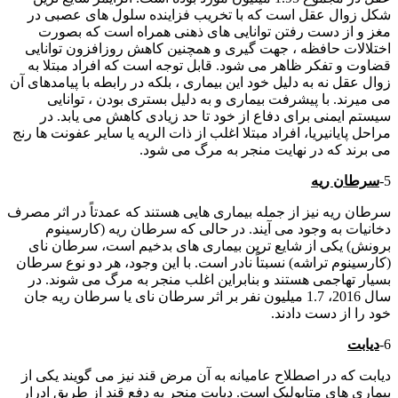
شکل زوال عقل است که با تخریب فزاینده سلول های عصبی در
مغز و از دست رفتن توانایی های ذهنی همراه است که بصورت
اختلالات حافظه ، جهت گیری و همچنین کاهش روزافزون توانایی
قضاوت و تفکر ظاهر می شود. قابل توجه است که افراد مبتلا به
زوال عقل نه به دلیل خود این بیماری ، بلکه در رابطه با پیامدهای آن
می میرند. با پیشرفت بیماری و به دلیل بستری بودن ، توانایی
سیستم ایمنی برای دفاع از خود تا حد زیادی کاهش می یابد. در
مراحل پایانیريا، افراد مبتلا اغلب از ذات الریه یا سایر عفونت ها رنج
می برند که در نهایت منجر به مرگ می شود.
5-
سرطان ریه
سرطان ریه نیز از جمله بیماری هایی هستند که عمدتاً در اثر مصرف
دخانیات به وجود می آیند. در حالی که سرطان ریه (کارسینوم
برونش) یکی از شایع ترین بیماری های بدخیم است، سرطان نای
(کارسینوم تراشه) نسبتاً نادر است. با این وجود، هر دو نوع سرطان
بسیار تهاجمی هستند و بنابراین اغلب منجر به مرگ می شوند. در
سال 2016، 1.7 میلیون نفر بر اثر سرطان نای یا سرطان ریه جان
خود را از دست دادند.
6-
دیابت
دیابت که در اصطلاح عامیانه به آن مرض قند نیز می گویند یکی از
بیماری های متابولیک است. دیابت منجر به دفع قند از طریق ادرار