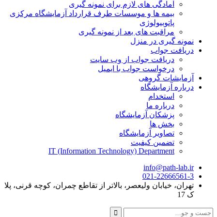
آمادگی های لازم برای نمونه گیری
بیمه ها و موسسات طرف قرارداد آزمایشگاه مرکزی
پاتوبیولوژی
مراقبت های بعد از نمونه گیری
نمونه گیری در منزل
دریافت جواب
دریافت جواب از وب سایت
درخواست جواب با ایمیل
آزمایشات گروهی
درباره آزمایشگاه
استخدام
درباره ما
پزشکان آزمایشگاه
بخش ها
تصاویر آزمایشگاه
تضمین کیفیت
IT (Information Technology) Department
info@path-lab.ir
021-22666561-3
تهران، خیابان ولیعصر، بالاتر از تقاطع چمران، کوچه قرنی، پلا
ک 17
جست