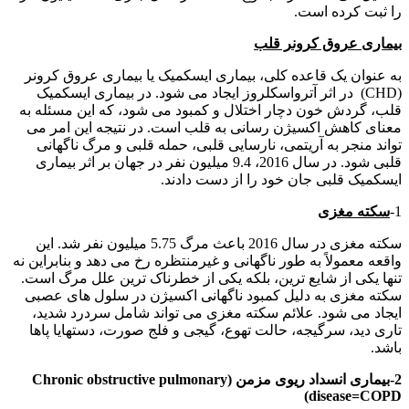
را ثبت کرده است.
بیماری عروق کرونر قلب
به عنوان یک قاعده کلی، بیماری ایسکمیک یا بیماری عروق کرونر
(CHD) در اثر آترواسکلروز ایجاد می شود. در بیماری ایسکمیک
قلب، گردش خون دچار اختلال و کمبود می شود، که این مسئله به
معنای کاهش اکسیژن رسانی به قلب است. در نتیجه این امر می
تواند منجر به آریتمی، نارسایی قلبی، حمله قلبی و مرگ ناگهانی
قلبی شود. در سال 2016، 9.4 میلیون نفر در جهان بر اثر بیماری
ایسکمیک قلبی جان خود را از دست دادند.
1-
سکته مغزی
سکته مغزی در سال 2016 باعث مرگ 5.75 میلیون نفر شد. این
واقعه معمولاً به طور ناگهانی و غیرمنتظره رخ می دهد و بنابراین نه
تنها یکی از شایع ترین، بلکه یکی از خطرناک ترین علل مرگ است.
سکته مغزی به دلیل کمبود ناگهانی اکسیژن در سلول های عصبی
ایجاد می شود. علائم سکته مغزی می تواند شامل سردرد شدید،
تاری دید، سرگیجه، حالت تهوع، گیجی و فلج صورت، دستهایا پاها
باشد.
2-بیماری انسداد ریوی مزمن (Chronic obstructive pulmonary
disease=COPD)