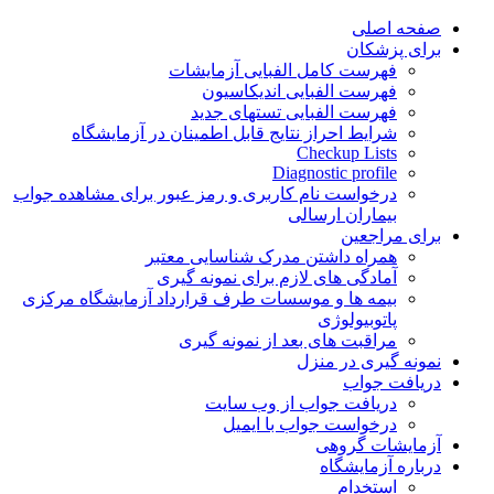
Skip
صفحه اصلی
to
برای پزشکان
content
فهرست کامل الفبایی آزمایشات
فهرست الفبایی اندیکاسیون
فهرست الفبایی تستهای جدید
شرایط احراز نتایج قابل اطمینان در آزمایشگاه
Checkup Lists
Diagnostic profile
درخواست نام کاربری و رمز عبور برای مشاهده جواب
بیماران ارسالی
برای مراجعین
همراه داشتن مدرک شناسایی معتبر
آمادگی های لازم برای نمونه گیری
بیمه ها و موسسات طرف قرارداد آزمایشگاه مرکزی
پاتوبیولوژی
مراقبت های بعد از نمونه گیری
نمونه گیری در منزل
دریافت جواب
دریافت جواب از وب سایت
درخواست جواب با ایمیل
آزمایشات گروهی
درباره آزمایشگاه
استخدام