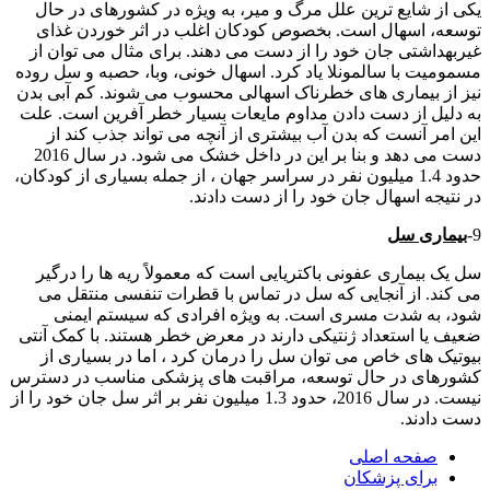
یکی از شایع ترین علل مرگ و میر، به ویژه در کشورهای در حال
توسعه، اسهال است. بخصوص کودکان اغلب در اثر خوردن غذای
غیربهداشتی جان خود را از دست می دهند. برای مثال می توان از
مسمومیت با سالمونلا یاد کرد. اسهال خونی، وبا، حصبه و سل روده
نیز از بیماری های خطرناک اسهالی محسوب می شوند. کم آبی بدن
به دلیل از دست دادن مداوم مایعات بسیار خطر آفرین است. علت
این امر آنست که بدن آب بیشتری از آنچه می تواند جذب کند از
دست می دهد و بنا بر این در داخل خشک می شود. در سال 2016
حدود 1.4 میلیون نفر در سراسر جهان ، از جمله بسیاری از کودکان،
در نتیجه اسهال جان خود را از دست دادند.
9-
بیماری سل
سل یک بیماری عفونی باکتریایی است که معمولاً ریه ها را درگیر
می کند. از آنجایی که سل در تماس با قطرات تنفسی منتقل می
شود، به شدت مسری است. به ویژه افرادی که سیستم ایمنی
ضعیف یا استعداد ژنتیکی دارند در معرض خطر هستند. با کمک آنتی
بیوتیک های خاص می توان سل را درمان کرد ، اما در بسیاری از
کشورهای در حال توسعه، مراقبت های پزشکی مناسب در دسترس
نیست. در سال 2016، حدود 1.3 میلیون نفر بر اثر سل جان خود را از
دست دادند.
صفحه اصلی
برای پزشکان