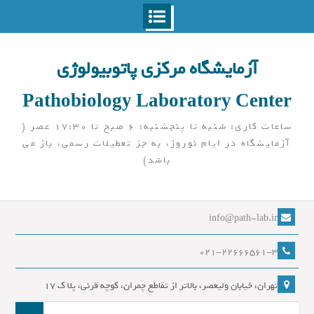
Ski
t
آزمایشگاه مرکزی پاتوبیولوژی
conten
Pathobiology Laboratory Center
ساعات کاری: شنبه تا پنجشنبه: 6 صبح تا 17:30 عصر (
آزمایشگاه در ایام نوروز، به جز تعطیلات رسمی، باز می
باشد)
info@path-lab.ir
021-22666561-3
تهران، خیابان ولیعصر، بالاتر از تقاطع چمران، کوچه قرنی، پلا ک 17
جست