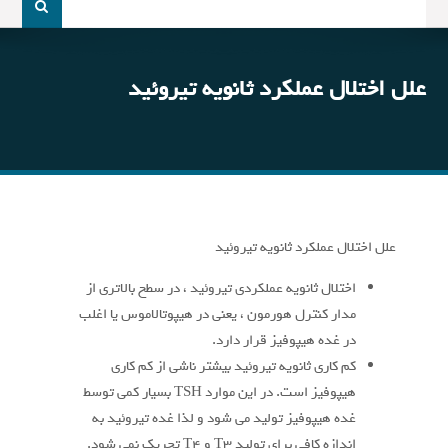
و
جو
برای:
علل اختلال عملکرد ثانویه تیروئید
علل اختلال عملکرد ثانویه تیروئید
اختلال ثانویه عملکردی تیروئید ، در سطح بالاتری از
مدار کنترل هورمون ، یعنی در هیپوتالاموس یا اغلب
در غده هیپوفیز قرار دارد.
کم کاری ثانویه تیروئید بیشتر ناشی از کم کاری
هیپوفیز است. در این موارد TSH بسیار کمی توسط
غده هیپوفیز تولید می شود و لذا غده تیروئید به
اندازه کافی برای تولید T3 و T4 تحریک نمی شود.