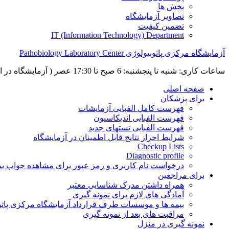
بخش ها
تصاویر آزمایشگاه
تضمین کیفیت
IT (Information Technology) Department
آزمایشگاه مرکزی پاتوبیولوژی Pathobiology Laboratory Center
ساعات کاری: شنبه تا پنجشنبه: 6 صبح تا 17:30 عصر ( آزمایشگاه در ایام نوروز، به جز تعطیلات رسمی، باز می باشد)
صفحه اصلی
برای پزشکان
فهرست کامل الفبایی آزمایشات
فهرست الفبایی اندیکاسیون
فهرست الفبایی تستهای جدید
شرایط احراز نتایج قابل اطمینان در آزمایشگاه
Checkup Lists
Diagnostic profile
درخواست نام کاربری و رمز عبور برای مشاهده جواب بی
برای مراجعین
همراه داشتن مدرک شناسایی معتبر
آمادگی های لازم برای نمونه گیری
بیمه ها و موسسات طرف قرارداد آزمایشگاه مرکزی پاتو
مراقبت های بعد از نمونه گیری
نمونه گیری در منزل