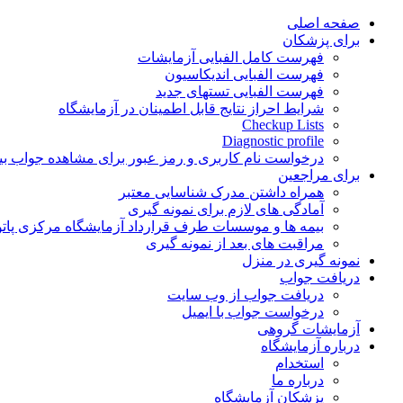
Skip
صفحه اصلی
to
برای پزشکان
content
فهرست کامل الفبایی آزمایشات
فهرست الفبایی اندیکاسیون
فهرست الفبایی تستهای جدید
شرایط احراز نتایج قابل اطمینان در آزمایشگاه
Checkup Lists
Diagnostic profile
درخواست نام کاربری و رمز عبور برای مشاهده جواب بی
برای مراجعین
همراه داشتن مدرک شناسایی معتبر
آمادگی های لازم برای نمونه گیری
بیمه ها و موسسات طرف قرارداد آزمایشگاه مرکزی پاتو
مراقبت های بعد از نمونه گیری
نمونه گیری در منزل
دریافت جواب
دریافت جواب از وب سایت
درخواست جواب با ایمیل
آزمایشات گروهی
درباره آزمایشگاه
استخدام
درباره ما
پزشکان آزمایشگاه