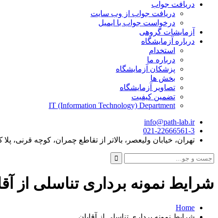
دریافت جواب
دریافت جواب از وب سایت
درخواست جواب با ایمیل
آزمایشات گروهی
درباره آزمایشگاه
استخدام
درباره ما
پزشکان آزمایشگاه
بخش ها
تصاویر آزمایشگاه
تضمین کیفیت
IT (Information Technology) Department
info@path-lab.ir
021-22666561-3
تهران، خیابان ولیعصر، بالاتر از تقاطع چمران، کوچه قرنی، پلا ک 
جست
و
جو
شرایط نمونه برداری تناسلی از آقا
برای:
Home
شرایط نمونه برداری تناسلی از آقایان