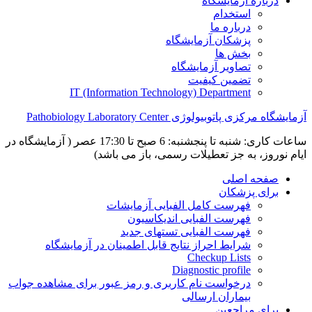
درباره آزمایشگاه
استخدام
درباره ما
پزشکان آزمایشگاه
بخش ها
تصاویر آزمایشگاه
تضمین کیفیت
IT (Information Technology) Department
آزمایشگاه مرکزی پاتوبیولوژی Pathobiology Laboratory Center
ساعات کاری: شنبه تا پنجشنبه: 6 صبح تا 17:30 عصر ( آزمایشگاه در
ایام نوروز، به جز تعطیلات رسمی، باز می باشد)
صفحه اصلی
برای پزشکان
فهرست کامل الفبایی آزمایشات
فهرست الفبایی اندیکاسیون
فهرست الفبایی تستهای جدید
شرایط احراز نتایج قابل اطمینان در آزمایشگاه
Checkup Lists
Diagnostic profile
درخواست نام کاربری و رمز عبور برای مشاهده جواب
بیماران ارسالی
برای مراجعین