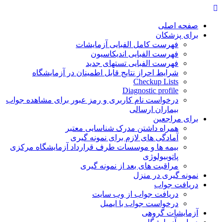
Skip
to
content
صفحه اصلی
برای پزشکان
فهرست کامل الفبایی آزمایشات
فهرست الفبایی اندیکاسیون
فهرست الفبایی تستهای جدید
شرایط احراز نتایج قابل اطمینان در آزمایشگاه
Checkup Lists
Diagnostic profile
درخواست نام کاربری و رمز عبور برای مشاهده جواب
بیماران ارسالی
برای مراجعین
همراه داشتن مدرک شناسایی معتبر
آمادگی های لازم برای نمونه گیری
بیمه ها و موسسات طرف قرارداد آزمایشگاه مرکزی
پاتوبیولوژی
مراقبت های بعد از نمونه گیری
نمونه گیری در منزل
دریافت جواب
دریافت جواب از وب سایت
درخواست جواب با ایمیل
آزمایشات گروهی