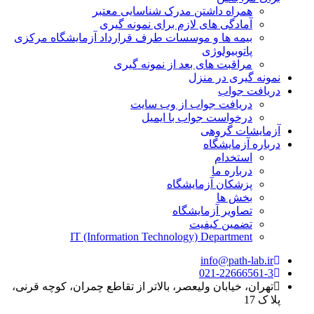
همراه داشتن مدرک شناسایی معتبر
آمادگی های لازم برای نمونه گیری
بیمه ها و موسسات طرف قرارداد آزمایشگاه مرکزی
پاتوبیولوژی
مراقبت های بعد از نمونه گیری
نمونه گیری در منزل
دریافت جواب
دریافت جواب از وب سایت
درخواست جواب با ایمیل
آزمایشات گروهی
درباره آزمایشگاه
استخدام
درباره ما
پزشکان آزمایشگاه
بخش ها
تصاویر آزمایشگاه
تضمین کیفیت
IT (Information Technology) Department
info@path-lab.ir
021-22666561-3
تهران، خیابان ولیعصر، بالاتر از تقاطع چمران، کوچه قرنی،
پلا ک 17