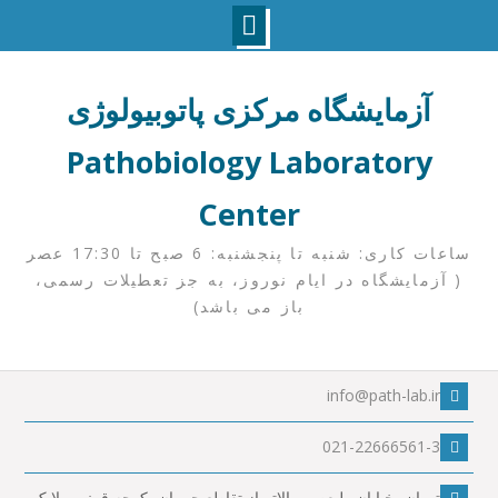
Ski
t
آزمایشگاه مرکزی پاتوبیولوژی
conten
Pathobiology Laboratory
Center
ساعات کاری: شنبه تا پنجشنبه: 6 صبح تا 17:30 عصر
( آزمایشگاه در ایام نوروز، به جز تعطیلات رسمی،
باز می باشد)
info@path-lab.ir
021-22666561-3
تهران، خیابان ولیعصر، بالاتر از تقاطع چمران، کوچه قرنی، پلا ک