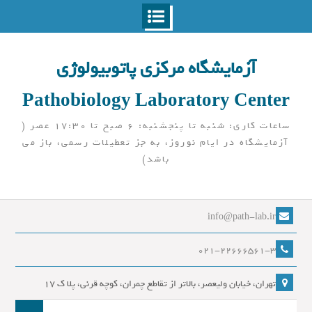
Ski
t
آزمایشگاه مرکزی پاتوبیولوژی
conten
Pathobiology Laboratory Center
ساعات کاری: شنبه تا پنجشنبه: 6 صبح تا 17:30 عصر (
آزمایشگاه در ایام نوروز، به جز تعطیلات رسمی، باز می
باشد)
info@path-lab.ir
021-22666561-3
تهران، خیابان ولیعصر، بالاتر از تقاطع چمران، کوچه قرنی، پلا ک 17
جست