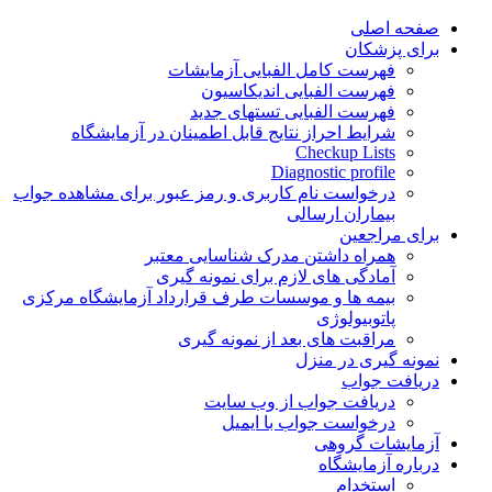
Skip
صفحه اصلی
to
برای پزشکان
content
فهرست کامل الفبایی آزمایشات
فهرست الفبایی اندیکاسیون
فهرست الفبایی تستهای جدید
شرایط احراز نتایج قابل اطمینان در آزمایشگاه
Checkup Lists
Diagnostic profile
درخواست نام کاربری و رمز عبور برای مشاهده جواب
بیماران ارسالی
برای مراجعین
همراه داشتن مدرک شناسایی معتبر
آمادگی های لازم برای نمونه گیری
بیمه ها و موسسات طرف قرارداد آزمایشگاه مرکزی
پاتوبیولوژی
مراقبت های بعد از نمونه گیری
نمونه گیری در منزل
دریافت جواب
دریافت جواب از وب سایت
درخواست جواب با ایمیل
آزمایشات گروهی
درباره آزمایشگاه
استخدام