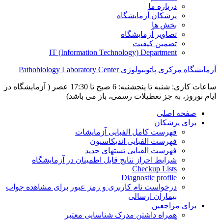
درباره ما
پزشکان آزمایشگاه
بخش ها
تصاویر آزمایشگاه
تضمین کیفیت
IT (Information Technology) Department
آزمایشگاه مرکزی پاتوبیولوژی Pathobiology Laboratory Center
ساعات کاری: شنبه تا پنجشنبه: 6 صبح تا 17:30 عصر ( آزمایشگاه در
ایام نوروز، به جز تعطیلات رسمی، باز می باشد)
صفحه اصلی
برای پزشکان
فهرست کامل الفبایی آزمایشات
فهرست الفبایی اندیکاسیون
فهرست الفبایی تستهای جدید
شرایط احراز نتایج قابل اطمینان در آزمایشگاه
Checkup Lists
Diagnostic profile
درخواست نام کاربری و رمز عبور برای مشاهده جواب
بیماران ارسالی
برای مراجعین
همراه داشتن مدرک شناسایی معتبر