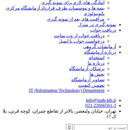
آمادگی های لازم برای نمونه گیری
بیمه ها و موسسات طرف قرارداد آزمایشگاه مرکزی
پاتوبیولوژی
مراقبت های بعد از نمونه گیری
نمونه گیری در منزل
دریافت جواب
دریافت جواب از وب سایت
درخواست جواب با ایمیل
آزمایشات گروهی
درباره آزمایشگاه
استخدام
درباره ما
پزشکان آزمایشگاه
بخش ها
تصاویر آزمایشگاه
تضمین کیفیت
IT (Information Technology) Department
info@path-lab.ir
021-22666561-3
تهران، خیابان ولیعصر، بالاتر از تقاطع چمران، کوچه قرنی، پلا
ک 17
جست