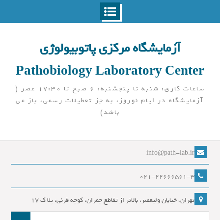
Ski
t
آزمایشگاه مرکزی پاتوبیولوژی
conten
Pathobiology Laboratory Center
ساعات کاری: شنبه تا پنجشنبه: 6 صبح تا 17:30 عصر (
آزمایشگاه در ایام نوروز، به جز تعطیلات رسمی، باز می
باشد)
info@path-lab.ir
021-22666561-3
تهران، خیابان ولیعصر، بالاتر از تقاطع چمران، کوچه قرنی، پلا ک 17
جست