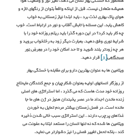
همانطور که خستگی بهار نشان می دهد، تغیر نور و وضعیت هوا
همیشه متعادل نیست. قبل از اینکه واقعاً بتوان از رنگهای تازه و
هوای پاک بهاری لذت برد ، باید ابتدا نیاز زمستانی به خواب
کاهش یابد. این مسئله با تابش آفتاب و نور در ارتباط است. خوب
چه کار باید کرد؟ در این دوره گذرا باید ریتم روزانه خود را با
شرایط نوری وفق دهید. بعبارت دیگر زود به رختخواب بروید و
هر چه زودتر بلند شوید و تا حد امکان خود را در
معرض نور
صبحگاهی
[1]
قرار دهید
.
ویتامین ها به عنوان بهترین دارو برای مقابله با خستگی بهار
از روزگار انسانهای اولیه بعنوان شکارچیان و جمع کنندگان مایحتاج
روزانه خود مدت هاست که می گذرد ، اما استراتژی های اصلی
زنده ماندن اجداد ما در عصر یخبندان هنوز در ژن های ما جا
مانده است. در فصل زمستان بیشتر مردم تمایل به خوردن
غذاهای پرچرب دارند . این استراتژی سبب خالی شدن ذخیره
ویتامین ها شده که نه تنها انسان را مستعد ابتلا به عفونت می
کند ، بلکه تحمل تغییر فصلی را نیز دشوارتر می نماید.