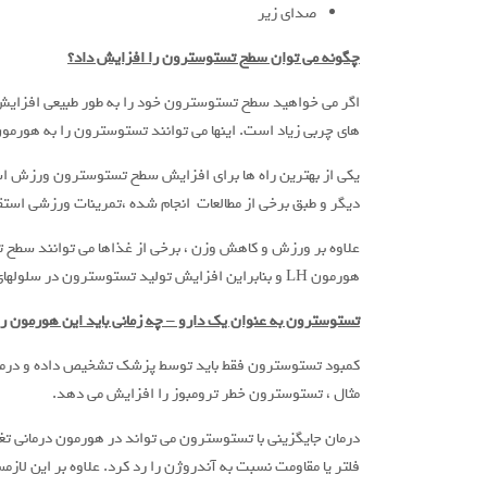
صدای زیر
چگونه می توان سطح تستوسترون را افزایش داد؟
اگر می خواهید سطح تستوسترون خود را به طور طبیعی افزایش 
های چربی زیاد است. اینها می توانند تستوسترون را به هورم
یکی از بهترین راه ها برای افزایش سطح تستوسترون ورزش اس
دیگر و طبق برخی از مطالعات انجام شده ،تمرینات ورزشی اس
علاوه بر ورزش و کاهش وزن ، برخی از غذاها می توانند سطح
هورمون LH و بنابراین افزایش تولید تستوسترون در سلولهای Leydig در بیضه ها را در پی دارد .
تستوسترون به عنوان یک دارو – چه زمانی باید این هورمون ر
کمبود تستوسترون فقط باید توسط پزشک تشخیص داده و درمان ش
مثال ، تستوسترون خطر ترومبوز را افزایش می دهد.
درمان جایگزینی با تستوسترون می تواند در هورمون درمانی تغیی
فلتر یا مقاومت نسبت به آندروژن را رد کرد. علاوه بر این لا