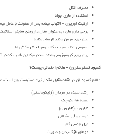
مصرف الکل
استفاده از ماری جوانا
ارکیت اوریون – التهاب بیضه پس از عفونت با عامل بیم
برخی داروهای ، به عنوان مثال داروهای سایتو استاتیک
بیماریهای مزمن مانند نارسایی کلیه
سمومی مانند سرب ، کادمیوم یا حشره کش ها
بیماریهای کروموزومی مانند سندرم کلاین فلتر ، که در آنها حداقل ی
کمبود تستوسترون – علائم احتمالی چیست؟
علائم کمبود آن در نقطه مقابل مقدار زیاد تستوسترون است. علا
رشد سینه در مردان (ژنیکوماستی)
بیضه های کوچک
ناباروری (ناباروری)
دیستروفی عضلانی
میل جنسی کم
موهای نازک بدن و صورت