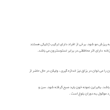
تقویت موهای صورت و بدن در زنان و مردان می شود. به طور متناقض ، غلظت زیاد DHT می تواند منجر به ریزش مو شود. برخی از افراد دارای ترکیب ژنتیکی هستند
نه دارای اثر محافظتی در برابر تستوسترون می باشد.
می توان در بزاق نیز اندازه گیری ، ولیکن در حال حاضر از
ی نوسانات شدیدی است. میزان آن وابسته به زمان و ساعات روز است و می تواند تا 20 درصد متفاوت باشد. بنابراین نمونه خون باید صبح گرفته شود. سن و
د موکول به دوران بلوغ است .