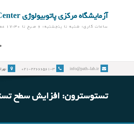
Ski
t
آزمایشگاه مرکزی پاتوبیولوژی Pathobiology Laboratory Center
conten
ساعات کاری: شنبه تا پنجشنبه: 6 صبح تا 17:30 عصر ( آزمایشگاه در ایام نوروز، به جز تعطیلات رسمی، باز می باشد)
ص
info@path-lab.ir
021-22666561-3
تهران
تستوسترون: افزایش سطح تستو