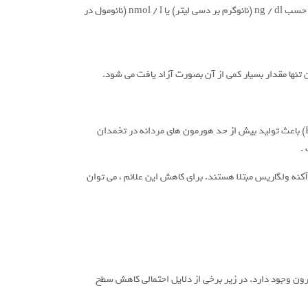
در جدول زیر مقادیر طبیعی نرمال تستوسترون کل برای مردان و زنان بر حسب میکروگرم بر لیتر (g/lµ) فهرست شده است. گاهی اوقات مقادیر بر حسب ng / dl (نانوگرم بر دسی لیتر) یا nmol / l (نانومول در
 تنها مقدار بسیار کمی از آن بصورت آزاد یافت می شود.
سطح تستوسترون بیش از حد بالا ممکن است گاهی اوقات در زنان جوان بین 20 تا 30 سال اندازه گیری شود. سندرم تخمدان پلی کیستیک (PCOS) باعث تولید بیش از حد هورمون های مردانه در تخمدان
.
آکنه ولگاریس مبتلا هستند. برای کاهش این علائم ، می توان
رون وجود دارد. در زیر برخی از دلایل احتمالی کاهش سطح