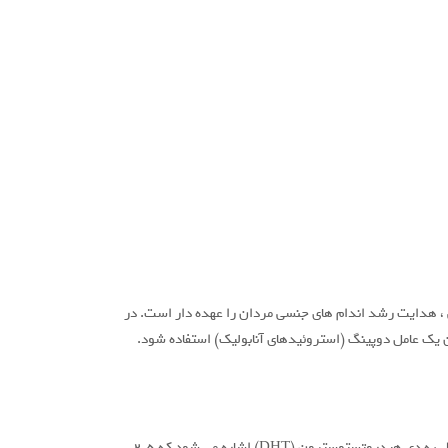
، هدایت رشد اندام های جنسی مردان را عهده دار است. در
یک عامل دوپینگ (استروئیدهای آنابولیک) استفاده شود.
تستوسترون یک هورمون جنسی است و در بدن انسان از کلسترول ساخته می شود. از این هورمون چندین شکل موثر شناخته شده است. برای مثال به دی هیدروتستوسترون (DHT) اشاره می شود که 2.5