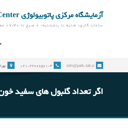
Ski
t
آزمایشگاه مرکزی پاتوبیولوژی Pathobiology Laboratory Center
conten
ساعات کاری: شنبه تا پنجشنبه: 6 صبح تا 17:30 عصر ( آزمایشگاه در ایام نوروز، به جز تعطیلات رسمی، باز می باشد)
ص
info@path-lab.ir
021-22666561-3
تهران
اگر تعداد گلبول های سفید خون 