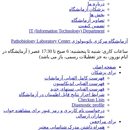
درباره ما
پزشکان آزمایشگاه
بخش ها
تصاویر آزمایشگاه
تضمین کیفیت
IT (Information Technology) Department
آزمایشگاه مرکزی پاتوبیولوژی Pathobiology Laboratory Center
ساعات کاری: شنبه تا پنجشنبه: 6 صبح تا 17:30 عصر ( آزمایشگاه در
ایام نوروز، به جز تعطیلات رسمی، باز می باشد)
صفحه اصلی
برای پزشکان
فهرست کامل الفبایی آزمایشات
فهرست الفبایی اندیکاسیون
فهرست الفبایی تستهای جدید
شرایط احراز نتایج قابل اطمینان در آزمایشگاه
Checkup Lists
Diagnostic profile
درخواست نام کاربری و رمز عبور برای مشاهده جواب
بیماران ارسالی
برای مراجعین
همراه داشتن مدرک شناسایی معتبر