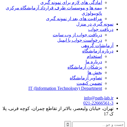
آمادگی های لازم برای نمونه گیری
بیمه ها و موسسات طرف قرارداد آزمایشگاه مرکزی
پاتوبیولوژی
مراقبت های بعد از نمونه گیری
نمونه گیری در منزل
دریافت جواب
دریافت جواب از وب سایت
درخواست جواب با ایمیل
آزمایشات گروهی
درباره آزمایشگاه
استخدام
درباره ما
پزشکان آزمایشگاه
بخش ها
تصاویر آزمایشگاه
تضمین کیفیت
IT (Information Technology) Department
info@path-lab.ir
021-22666561-3
تهران، خیابان ولیعصر، بالاتر از تقاطع چمران، کوچه قرنی، پلا
ک 17
جست