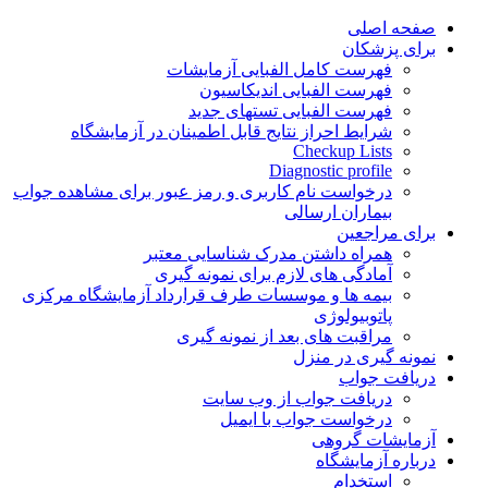
Skip
صفحه اصلی
to
برای پزشکان
content
فهرست کامل الفبایی آزمایشات
فهرست الفبایی اندیکاسیون
فهرست الفبایی تستهای جدید
شرایط احراز نتایج قابل اطمینان در آزمایشگاه
Checkup Lists
Diagnostic profile
درخواست نام کاربری و رمز عبور برای مشاهده جواب
بیماران ارسالی
برای مراجعین
همراه داشتن مدرک شناسایی معتبر
آمادگی های لازم برای نمونه گیری
بیمه ها و موسسات طرف قرارداد آزمایشگاه مرکزی
پاتوبیولوژی
مراقبت های بعد از نمونه گیری
نمونه گیری در منزل
دریافت جواب
دریافت جواب از وب سایت
درخواست جواب با ایمیل
آزمایشات گروهی
درباره آزمایشگاه
استخدام