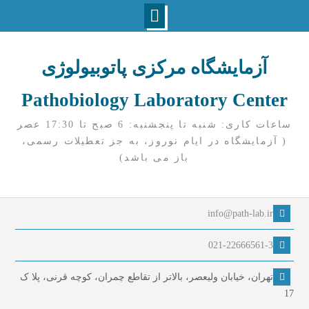
Ski
t
آزمایشگاه مرکزی پاتوبیولوژی
conten
Pathobiology Laboratory Center
ساعات کاری: شنبه تا پنجشنبه: 6 صبح تا 17:30 عصر
( آزمایشگاه در ایام نوروز، به جز تعطیلات رسمی،
باز می باشد)
info@path-lab.ir
021-22666561-3
تهران، خیابان ولیعصر، بالاتر از تقاطع چمران، کوچه قرنی، پلا ک
17