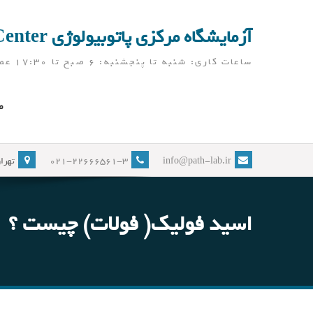
Ski
t
آزمایشگاه مرکزی پاتوبیولوژی Pathobiology Laboratory Center
conten
ساعات کاری: شنبه تا پنجشنبه: 6 صبح تا 17:30 عصر ( آزمایشگاه در ایام نوروز، به جز تعطیلات رسمی، باز می باشد)
ص
info@path-lab.ir
021-22666561-3
تهران
اسید فولیک( فولات) چیست ؟