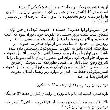
از هر 3 نفر زن ، يکنفر دچار عفونت استرپتوکوکی گروهB
است و در 10تا 40 درصد از عموم زنان حامله می توان اين باکتری
ها را در دهانه رحم تشخيص داد ، بدون اينکه عارضه ای برای بيمار
ايجاد کنند .
چرا استرپتوکوکها خطرناک هستند ؟ عفونت کودک در حين تولد ،
ممکن است سبب بروز سپسی يا عفونت خونی نوزاد شود که اغلب
تب شديد و التهاب ريه ها را بدنبال دارد . علائم سپسی ، در فرم
زودرس آن ، حدود 20 ساعت پس از تولد ظاهر می شوند . در
موارديکه ابتلاء مادر به عفونت استرپتوکوکی تشخيص داده شده
باشد ، می توان با درمان مادر توسط آنتی بيوتيک ، از انتقال عفونت
به نوزاد جلوگيری کرد . برای اين منظور درمان با آنتی بيوتيک را با
شروع وضع حمل آغاز می کنند ، بطوريکه آنتی بيوتيک از طريق
جفت و قبل از تولد وارد بدن کودک شده و نوزاد را در مقابل عفونت
استرپتوکوکی حفظ می کند .در موارد زير ريسک انتقال عفونت
افزايش پيدا می کند:
درد زايمان زود رس (قبل از هفته 37 حاملگی)
پاره شدن کيسه آب با و يا بدون درد زايمان قبل از هفته 37 حاملگی
بالا رفتن درجه حرارت بدن ، بيش از 37,8درجه سانتی گراد در حين
درد زايمان چه می توان کرد ؟