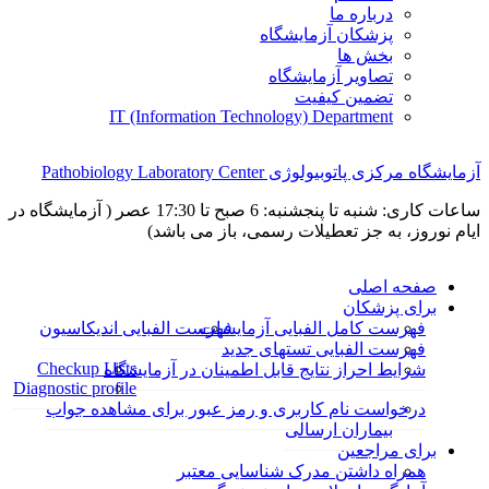
درباره ما
پزشکان آزمایشگاه
بخش ها
تصاویر آزمایشگاه
تضمین کیفیت
IT (Information Technology) Department
آزمایشگاه مرکزی پاتوبیولوژی Pathobiology Laboratory Center
ساعات کاری: شنبه تا پنجشنبه: 6 صبح تا 17:30 عصر ( آزمایشگاه در
ایام نوروز، به جز تعطیلات رسمی، باز می باشد)
صفحه اصلی
برای پزشکان
فهرست کامل الفبایی آزمایشات
فهرست الفبایی اندیکاسیون
فهرست الفبایی تستهای جدید
Checkup Lists
شرایط احراز نتایج قابل اطمینان در آزمایشگاه
Diagnostic profile
درخواست نام کاربری و رمز عبور برای مشاهده جواب
بیماران ارسالی
برای مراجعین
همراه داشتن مدرک شناسایی معتبر