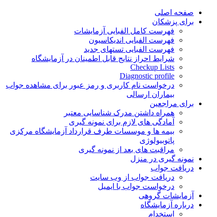
Skip
صفحه اصلی
to
برای پزشکان
content
فهرست کامل الفبایی آزمایشات
فهرست الفبایی اندیکاسیون
فهرست الفبایی تستهای جدید
شرایط احراز نتایج قابل اطمینان در آزمایشگاه
Checkup Lists
Diagnostic profile
درخواست نام کاربری و رمز عبور برای مشاهده جواب
بیماران ارسالی
برای مراجعین
همراه داشتن مدرک شناسایی معتبر
آمادگی های لازم برای نمونه گیری
بیمه ها و موسسات طرف قرارداد آزمایشگاه مرکزی
پاتوبیولوژی
مراقبت های بعد از نمونه گیری
نمونه گیری در منزل
دریافت جواب
دریافت جواب از وب سایت
درخواست جواب با ایمیل
آزمایشات گروهی
درباره آزمایشگاه
استخدام