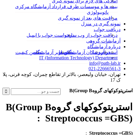
آمادگی های لازم برای نمونه گیری
بیمه ها و موسسات طرف قرارداد آزمایشگاه مرکزی
پاتوبیولوژی
مراقبت های بعد از نمونه گیری
نمونه گیری در منزل
دریافت جواب
دریافت جواب از وب سایت
درخواست جواب با ایمیل
آزمایشات گروهی
درباره آزمایشگاه
استخدام
درباره ما
پزشکان آزمایشگاه
بخش ها
تصاویر آزمایشگاه
تضمین کیفیت
IT (Information Technology) Department
info@path-lab.ir
021-22666561-3
تهران، خیابان ولیعصر، بالاتر از تقاطع چمران، کوچه قرنی، پلا
ک 17
جست
استرپتوکوکهای گروه
Group B
(
B
و
جو
استرپتوکوکهای گروهB(Group B
برای:
Streptococcus =GBS) :
:
Streptococcus
=GBS)