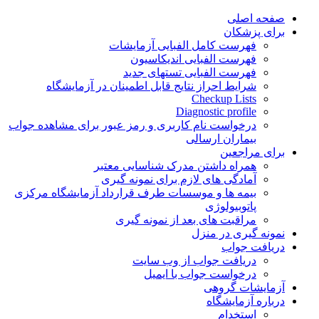
Skip
صفحه اصلی
to
برای پزشکان
content
فهرست کامل الفبایی آزمایشات
فهرست الفبایی اندیکاسیون
فهرست الفبایی تستهای جدید
شرایط احراز نتایج قابل اطمینان در آزمایشگاه
Checkup Lists
Diagnostic profile
درخواست نام کاربری و رمز عبور برای مشاهده جواب
بیماران ارسالی
برای مراجعین
همراه داشتن مدرک شناسایی معتبر
آمادگی های لازم برای نمونه گیری
بیمه ها و موسسات طرف قرارداد آزمایشگاه مرکزی
پاتوبیولوژی
مراقبت های بعد از نمونه گیری
نمونه گیری در منزل
دریافت جواب
دریافت جواب از وب سایت
درخواست جواب با ایمیل
آزمایشات گروهی
درباره آزمایشگاه
استخدام