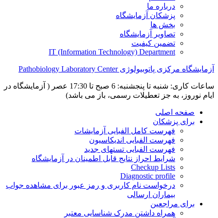
درباره ما
پزشکان آزمایشگاه
بخش ها
تصاویر آزمایشگاه
تضمین کیفیت
IT (Information Technology) Department
آزمایشگاه مرکزی پاتوبیولوژی Pathobiology Laboratory Center
ساعات کاری: شنبه تا پنجشنبه: 6 صبح تا 17:30 عصر ( آزمایشگاه در
ایام نوروز، به جز تعطیلات رسمی، باز می باشد)
صفحه اصلی
برای پزشکان
فهرست کامل الفبایی آزمایشات
فهرست الفبایی اندیکاسیون
فهرست الفبایی تستهای جدید
شرایط احراز نتایج قابل اطمینان در آزمایشگاه
Checkup Lists
Diagnostic profile
درخواست نام کاربری و رمز عبور برای مشاهده جواب
بیماران ارسالی
برای مراجعین
همراه داشتن مدرک شناسایی معتبر