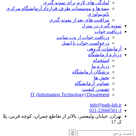
آمادگی های لازم برای نمونه گیری
بیمه ها و موسسات طرف قرارداد آزمایشگاه مرکزی
پاتوبیولوژی
مراقبت های بعد از نمونه گیری
نمونه گیری در منزل
دریافت جواب
دریافت جواب از وب سایت
درخواست جواب با ایمیل
آزمایشات گروهی
درباره آزمایشگاه
استخدام
درباره ما
پزشکان آزمایشگاه
بخش ها
تصاویر آزمایشگاه
تضمین کیفیت
IT (Information Technology) Department
info@path-lab.ir
021-22666561-3
تهران، خیابان ولیعصر، بالاتر از تقاطع چمران، کوچه قرنی، پلا
ک 17
جست