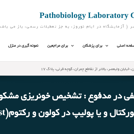
فحه اصلی
برای پزشکان
برای مراجعین
نمونه گیری در منزل
، خیابان ولیعصر، بالاتر از تقاطع چمران، کوچه قرنی، پلا ک 17
فی در مدفوع : تشخیص خونریزی مشکو
پولیپ در کولون و رکتوم(Fecal occult blood test)