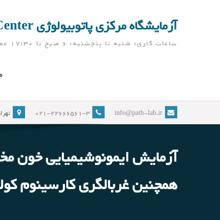
Ski
t
آزمایشگاه مرکزی پاتوبیولوژی Pathobiology Laboratory Center
conten
ساعات کاری: شنبه تا پنجشنبه: 6 صبح تا 17:30 عصر ( آزمایشگاه در ایام نوروز، به جز تعطیلات رسمی، باز می باشد)
ص
info@path-lab.ir
021-22666561-3
تهران
آزمایش ایمونوشیمیایی خون مخ
همچنین غربالگری کارسینوم کولورکتال و یا 